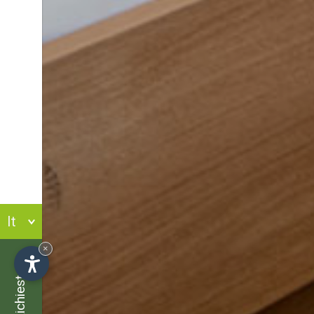
It
×
Richiesta